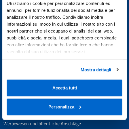
C.F./P.IVA:
02391510266
Utilizziamo i cookie per personalizzare contenuti ed
annunci, per fornire funzionalità dei social media e per
analizzare il nostro traffico. Condividiamo inoltre
Abaco
informazioni sul modo in cui utilizza il nostro sito con i
nostri partner che si occupano di analisi dei dati web,
Über uns
pubblicità e social media, i quali potrebbero combinarle
Website
con altre informazioni che ha fornito loro o che hanno
raccolto dal suo utilizzo dei loro servizi.
Themenbereiche
Mostra dettagli
Otrstaxe
Grundsteuer
Accetta tutti
Friedhofs‑Votivlicht
Abfallentsorgung
Parken und Mobilität
Personalizza
Zwangseintreibung
Nutzung öffentlicher Flächen
Werbewesen und öffentliche Anschläge