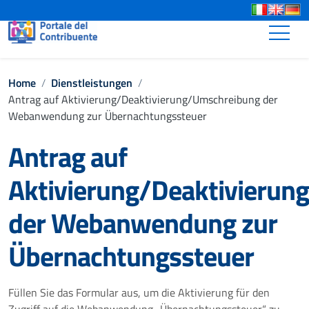
Go to content
Go to the navigation menu
Toggle
Go to the footer
Home
/
Dienstleistungen
/
Antrag auf Aktivierung/Deaktivierung/Umschreibung der
Webanwendung zur Übernachtungssteuer
Antrag auf
Aktivierung/Deaktivieru
der Webanwendung zur
Übernachtungssteuer
Füllen Sie das Formular aus, um die Aktivierung für den