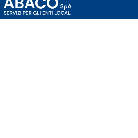
Mit Sitz In
Via F.lli Cervi 6 - 35129, Padova
C.F./P.IVA:
02391510266
Abaco
Über uns
Website
Themenbereiche
Otrstaxe
Grundsteuer